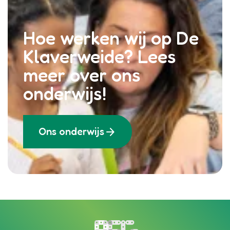
Hoe werken wij op De
Klaverweide? Lees
meer over ons
onderwijs!
arrow_forward
Ons onderwijs
Bezoek de homepagina van de s