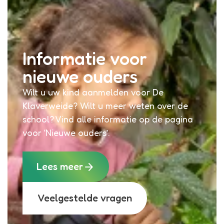
Informatie voor
nieuwe ouders
Wilt u uw kind aanmelden voor De
Klaverweide? Wilt u meer weten over de
school? Vind alle informatie op de pagina
voor ‘Nieuwe ouders’.
arrow_forward
Lees meer
Veelgestelde vragen