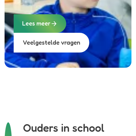
arrow_forward
Lees meer
Veelgestelde vragen
Ouders in school