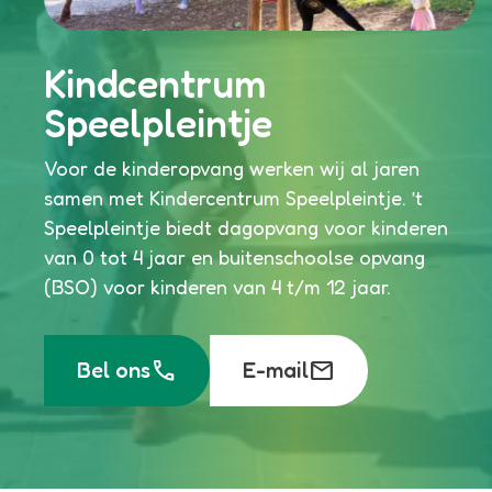
Kindcentrum
Speelpleintje
Voor de kinderopvang werken wij al jaren
samen met Kindercentrum Speelpleintje. ’t
Speelpleintje biedt dagopvang voor kinderen
van 0 tot 4 jaar en buitenschoolse opvang
(BSO) voor kinderen van 4 t/m 12 jaar.
call
mail
Bel ons
E-mail