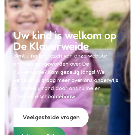
Uw kind is welkom op
De Klaverweide
Bent u na het lezen van onze website
enthousiast geworden over De
Klaverweide? Kom gezellig langs! We
vertellen u graag meer over ons onderwijs
en leiden u rond door ons ruime en
sfeervolle schoolgebouw.
Veelgestelde vragen