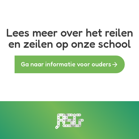
Lees meer over het reilen
en zeilen op onze school
arrow_forward
Ga naar informatie voor ouders
Bezoek de homepagina van de s