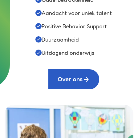
Aandacht voor uniek talent
Positive Behavior Support
Duurzaamheid
Uitdagend onderwijs
arrow_forward
Over ons